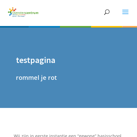
testpagina
rommel je rot
Wij zijn in eerste instantie een “gewone” basisschool.