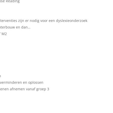
lose Reading
terventies zijn er nodig voor een dyslexieonderzoek
euterbouw en dan…
f M2
n
, verminderen en oplossen
kenen afnemen vanaf groep 3