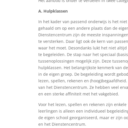
Het aanbod is onder te verdelen in twee categ
A. Hulpklassen
In het kader van passend onderwijs is het nie
gehaald om op een andere plaats dan de eigen
Dienstencentrum zijn de meeste inspanningen 
te versterken. Daar ligt ook de kern van passe
waar het moet. Desondanks lukt het niet altijd
te begeleiden. De stap naar het speciaal (basis
tussenoplossingen mogelijk zijn. Deze tussen
hulpklassen. Het belangrijkste kenmerk van deze
in de eigen groep. De begeleiding wordt gebo
lezen, spellen, rekenen en (hoog)begaafdheid
van het Dienstencentrum. Ze hebben veel ervar
en een sterke affiniteit met het vakgebied.
Voor het lezen, spellen en rekenen zijn enkele
leerlingen is alleen een individueel begeleidin
de eigen school georganiseerd, maar er zijn o
en het Dienstencentrum.