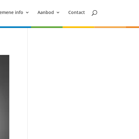
emene info
Aanbod
Contact