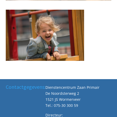
Contactgegevens:
Dienstencentrum Zaan Primair
De Noordsterweg 2
1521 JS Wormerveer
Tel.: 075-30 300 59
Directeur: